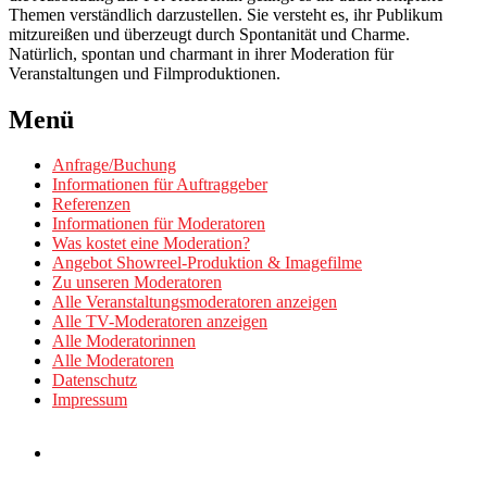
Themen verständlich darzustellen. Sie versteht es, ihr Publikum
mitzureißen und überzeugt durch Spontanität und Charme.
Natürlich, spontan und charmant in ihrer Moderation für
Veranstaltungen und Filmproduktionen.
Beitrags-
←
Dr.
Menü
Julia
Navigation
Hagel
Anfrage/Buchung
Informationen für Auftraggeber
Referenzen
Informationen für Moderatoren
Was kostet eine Moderation?
Angebot Showreel-Produktion & Imagefilme
Zu unseren Moderatoren
Alle Veranstaltungsmoderatoren anzeigen
Alle TV-Moderatoren anzeigen
Alle Moderatorinnen
Alle Moderatoren
Datenschutz
Impressum
Anfrage/Buchung