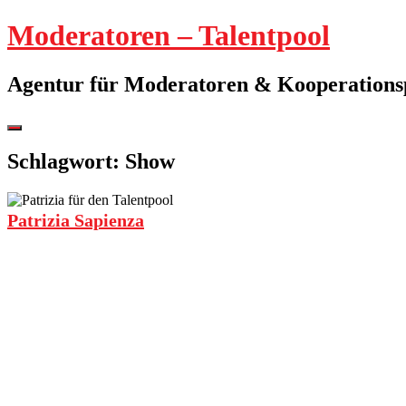
Springe
Moderatoren – Talentpool
zum
Inhalt
Agentur für Moderatoren & Kooperation
Seitenleiste
umschalten
Schlagwort:
Show
Patrizia Sapienza
Weiterlesen
→